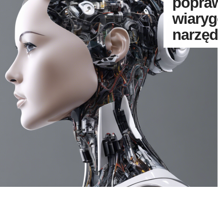
popraw
wiaryg
narzęd