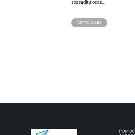
rozsądku oraz…
CZYTAJ DALEJ
POMOC 