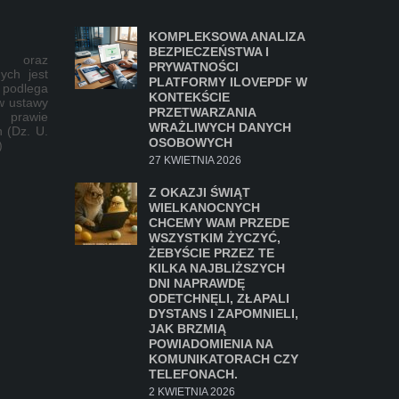
KOMPLEKSOWA ANALIZA
BEZPIECZEŃSTWA I
lu oraz
PRYWATNOŚCI
ych jest
PLATFORMY ILOVEPDF W
 podlega
KONTEKŚCIE
w ustawy
PRZETWARZANIA
 prawie
WRAŻLIWYCH DANYCH
 (Dz. U.
OSOBOWYCH
)
27 KWIETNIA 2026
Z OKAZJI ŚWIĄT
WIELKANOCNYCH
CHCEMY WAM PRZEDE
WSZYSTKIM ŻYCZYĆ,
ŻEBYŚCIE PRZEZ TE
KILKA NAJBLIŻSZYCH
DNI NAPRAWDĘ
ODETCHNĘLI, ZŁAPALI
DYSTANS I ZAPOMNIELI,
JAK BRZMIĄ
POWIADOMIENIA NA
KOMUNIKATORACH CZY
TELEFONACH.
2 KWIETNIA 2026