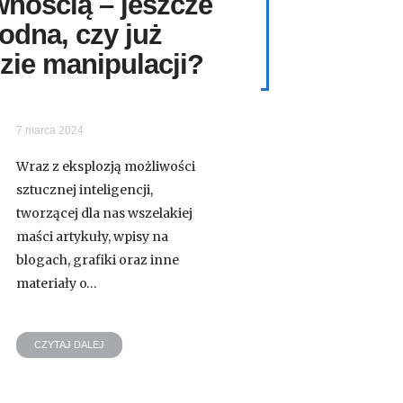
nością – jeszcze
odna, czy już
zie manipulacji?
7 marca 2024
Wraz z eksplozją możliwości
sztucznej inteligencji,
tworzącej dla nas wszelakiej
maści artykuły, wpisy na
blogach, grafiki oraz inne
materiały o…
CZYTAJ DALEJ