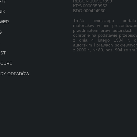
T/
REGON 100917899
KRS 0000359952
BDO 000424960
IK
Treść niniejszego porta
RWER
materiałów w nim prezentowan
przedmiotem praw autorskich i
G
ochronie na podstawie przepisó
z dnia 4 lutego 1994 r. o
L
autorskim i prawach pokrewnych
z 2000 r., Nr 80, poz. 904 ze zm.
AST
ECURE
ODY ODPADÓW