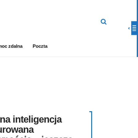
oc zdalna
Poczta
na inteligencja
urowana