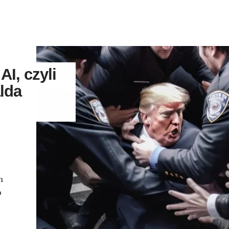
I, czyli
lda
h
o