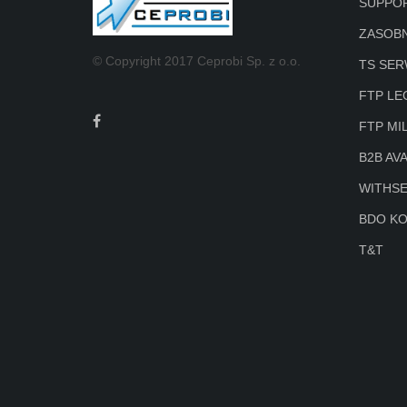
SUPPOR
ZASOBN
© Copyright 2017 Ceprobi Sp. z o.o.
TS SE
FTP LE
FTP MI
B2B AV
WITHS
BDO K
T&T