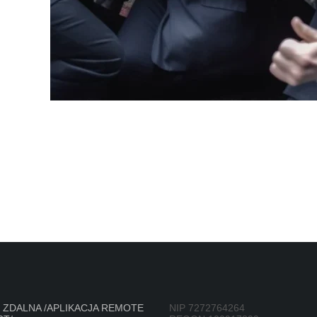
ZDALNA /APLIKACJA REMOTE
NIP 7272764264