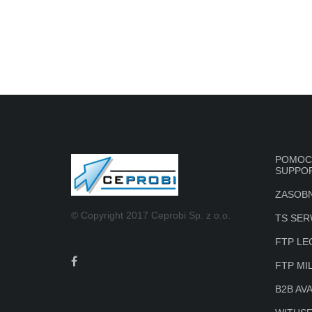
POMOC 
SUPPOR
ZASOBN
© Copyright 2017 Ceprobi Sp. z o.o.
TS SE
FTP LE
FTP MI
B2B AV