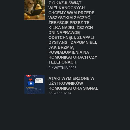
Z OKAZJI ŚWIĄT
WIELKANOCNYCH
CHCEMY WAM PRZEDE
WSZYSTKIM ŻYCZYĆ,
ŻEBYŚCIE PRZEZ TE
KILKA NAJBLIŻSZYCH
DNI NAPRAWDĘ
ODETCHNĘLI, ZŁAPALI
DYSTANS I ZAPOMNIELI,
JAK BRZMIĄ
POWIADOMIENIA NA
KOMUNIKATORACH CZY
TELEFONACH.
2 KWIETNIA 2026
ATAKI WYMIERZONE W
UŻYTKOWNIKÓW
KOMUNIKATORA SIGNAL.
20 MAJA 2025
Z OKAZJI ŚWIĄT
WIELKANOCNYCH
ŻYCZYMY WAM, BY
WSZYSTKIE SYSTEMY
DZIAŁAŁY SZYBCIEJ NIŻ
ZAJĄCZEK PO