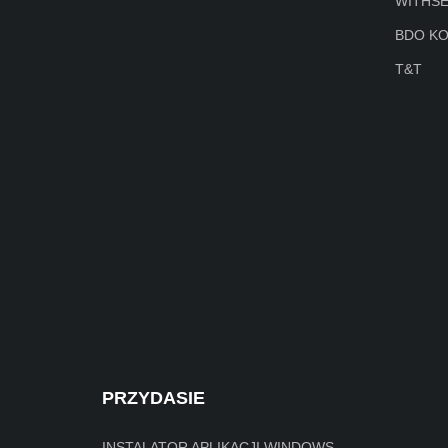
WITHS
BDO K
T&T
PRZYDASIE
INSTALATOR APLIKACJI WINDOWS