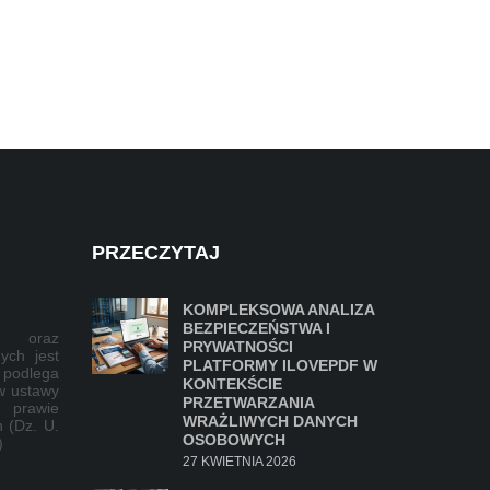
PRZECZYTAJ
KOMPLEKSOWA ANALIZA
BEZPIECZEŃSTWA I
lu oraz
PRYWATNOŚCI
ych jest
PLATFORMY ILOVEPDF W
 podlega
KONTEKŚCIE
w ustawy
PRZETWARZANIA
 prawie
WRAŻLIWYCH DANYCH
 (Dz. U.
OSOBOWYCH
)
27 KWIETNIA 2026