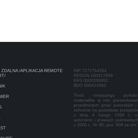
ZDALNA /APLIKACJA REMOTE
NIP 7272764264
T/
REGON 100917899
KRS 0000359952
BDO 000424960
IK
Treść niniejszego porta
RWER
materiałów w nim prezentowan
przedmiotem praw autorskich i
G
ochronie na podstawie przepisó
z dnia 4 lutego 1994 r. o
L
autorskim i prawach pokrewnych
z 2000 r., Nr 80, poz. 904 ze zm.
AST