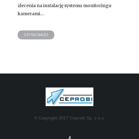
zlecenia na instalację systemu monitoringu
kamerami.…
CZYTAJ DALEJ
© Copyright 2017 Ceprobi Sp. z o.o.