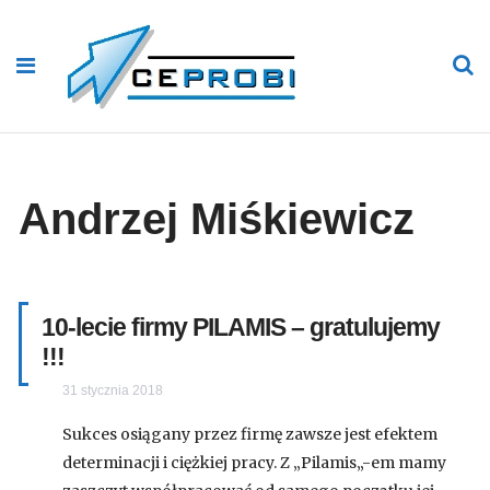
Andrzej Miśkiewicz
10-lecie firmy PILAMIS – gratulujemy
!!!
31 stycznia 2018
Sukces osiągany przez firmę zawsze jest efektem
determinacji i ciężkiej pracy. Z „Pilamis„-em mamy