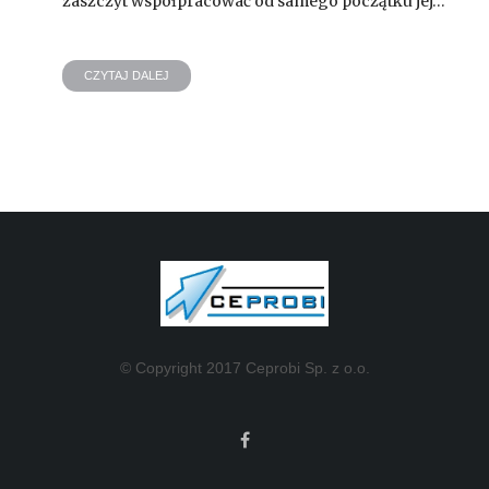
zaszczyt współpracować od samego początku jej…
CZYTAJ DALEJ
© Copyright 2017 Ceprobi Sp. z o.o.